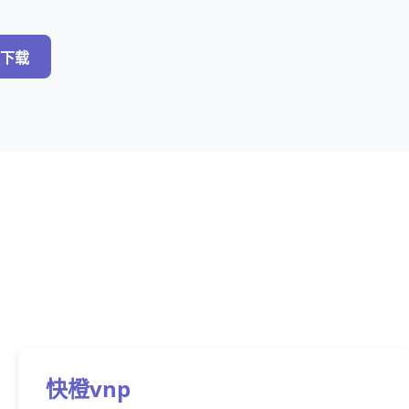
下载
快橙vnp